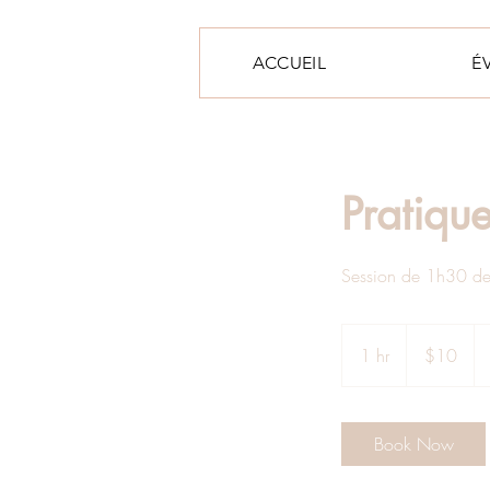
ACCUEIL
É
Pratiqu
Session de 1h30 de 
10
Canadian
1 hr
1
$10
dollars
h
Book Now