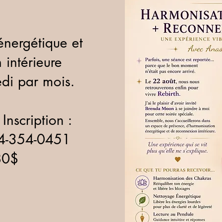
nergétique et
 intérieure
edi par mois.
Inscription :
14-354-0451
 80$