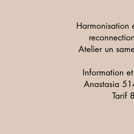
Harmonisation é
reconnection
Atelier un sam
Information et 
Anastasia 5
Tarif